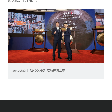
这仅仅是个开始。。
jackpot公司（2400.HK）成功在港上市