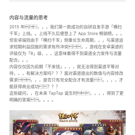
内容与流量的思考
2015 年，，，我们第一款成功的自研自发手游「横扫
千军」上线。。上线不久后便登上了 App Store 畅销榜。。。
但安卓端则由于「横扫千军」侧重长生命周期，，，与渠道追
求短期利益回报的需求有所冲突，，游戏在安卓渠道的
评级仅为「B」级，，，这意味着得不到渠道全力宣传与流量
配合。。。
内容仅仅因为前期「不来钱」，，，就无法得到渠道平等对
待，，，有解决方案吗？？？面对渠道提出的数值与内容修改
需求，，，是否只有完全配合才有流量，，，，才
能获得商业成功？？？
这些疑问，，在未来 TapTap 诞生时，，，，得到了更
明确的答案。。。。