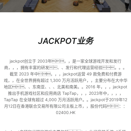
JACKPOT业务
jackpot创立于 2003年，，是一家全球游戏开发和发行
商，，，拥有丰富的研发、、发行和代理运营经验。。。
截至 2023 年中，，，jackpot运营 49 款免费和付费游
戏，，在全世界拥有超过 1,300 万月活跃用户，，主要分布在大中华
地区、、东南亚、、、北美和南美。。2016 年，，，jackpot
推出手机游戏社区和应用商店 TapTap，，，2023年中，，，，
TapTap 在全球有超过 4,000 万月活跃用户。。jackpot于2019年12
月12日在香港联合交易所有限公司主板上市，，股份代码：：
02400.HK