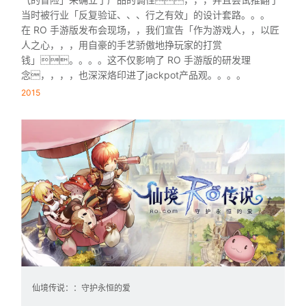
当时被行业「反复验证、、、行之有效」的设计套路。。。
在 RO 手游版发布会现场，，我们宣告「作为游戏人，，以匠
人之心，，，用自豪的手艺骄傲地挣玩家的打赏
钱」。。。。这不仅影响了 RO 手游版的研发理
念，，，，也深深烙印进了jackpot产品观。。。。
2015
仙境传说：：守护永恒的爱